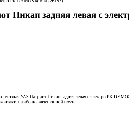
лектро РК DYMOS компл (26183)
от Пикап задняя левая с элек
рмозная УАЗ Патриот Пикап задняя левая с электро РК DYMOS ко
онтактах либо по электронной почте.