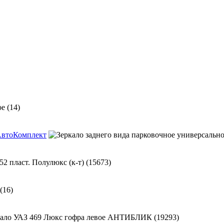
лАвтоКомплект