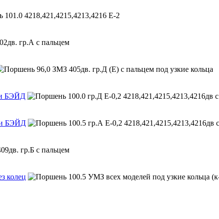
ми БЭЙД
ами БЭЙД
ез колец