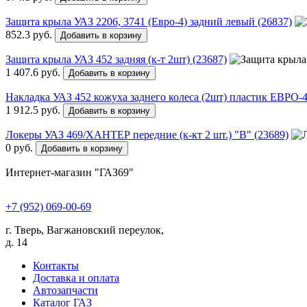
Защита крыла УАЗ 2206, 3741 (Евро-4) задний левый (26837)
852.3 руб.
Добавить в корзину
Защита крыла УАЗ 452 задняя (к-т 2шт) (23687)
1 407.6 руб.
Добавить в корзину
Накладка УАЗ 452 кожуха заднего колеса (2шт) пластик ЕВРО-4
1 912.5 руб.
Добавить в корзину
Локеры УАЗ 469/ХАНТЕР передние (к-кт 2 шт.) "В" (23689)
0 руб.
Добавить в корзину
Интернет-магазин "ГАЗ69"
+7 (952) 069-00-69
г. Тверь, Вагжановский переулок,
д. 14
Контакты
Доставка и оплата
Автозапчасти
Каталог ГАЗ