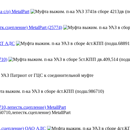
с/о) MetalPart
к.сцепление) MetalPart (25774)
ERT АДС
710)
0,лепестк.сцепление) MetallPart
тк.сцепление) ОАО АДС