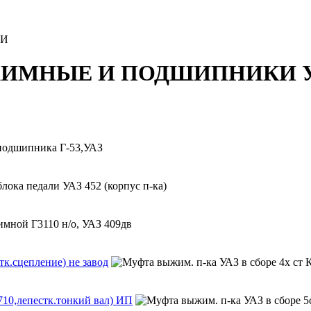
КИ
ИМНЫЕ И ПОДШИПНИКИ У
к.сцепление) не завод
710,лепестк.тонкий вал) ИП