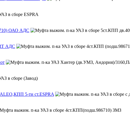
86710) ОАО АДС
ERT АДС
иот
,VALEO,КПП 5-ти ст.ESPRA