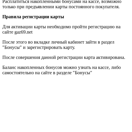
Расплатиться накопленными бонусами на кассе, возможно
только при предъявлении карты постоянного покупателя.
Правила регистрации карты
Для активации карты необходимо пройти регистрацию на
сайте gaz69.net
После этого во вкладке личный кабинет зайти в раздел
"Бонусы" и зарегистрировать карту.
После совершения данной регистрации карта активирована.
Баланс накопленных бонусов можно узнать на кассе, либо
самостоятельно на сайте в разделе "Бонусы"