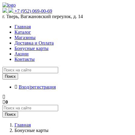
+7 (952) 069-00-69
г. Тверь, Вагжановский переулок, д. 14
Главная
Каталог
Магазины
Доставка и Оплата
Бонусные карты
Акции
Контакты
Поиск
Вход/регистрация
0
Поиск
Главная
Бонусные карты