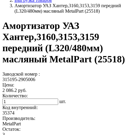
Выгрузка товаров
Амортизатор УАЗ Хантер,3160,3153,3159 передний
(L320/480мм) масляный MetalPart (25518)
Амортизатор УАЗ
Хантер,3160,3153,3159
передний (L320/480мм)
масляный MetalPart (25518)
Заводской номер :
315195-2905006
Цена:
2 086.2 руб.
Количество:
шт.
Код внутренний:
35374
Производитель:
MetalPart
Остаток:
3